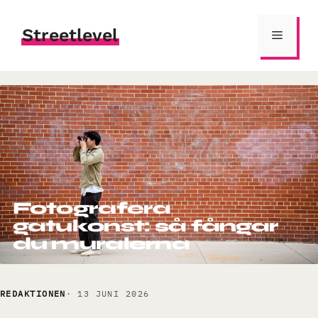
Hoppa
till
Streetlevel
Meny
innehåll
Fotografera
gatukonst: så fångar
du muralerna
REDAKTIONEN
13 JUNI 2026