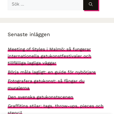
Sök
efter:
Senaste inläggen
Meeting of Styles i Malmö: så fungerar
internationella gatukonstfestivaler och
tillfälliga lagliga väggar
Börja måla lagligt: en guide för nybörjare
Fotografera gatukonst: så fångar du
muralerna
Den svenska gatukonstscenen
Graffitins stilar: tags, throw-ups, pieces och
stencil