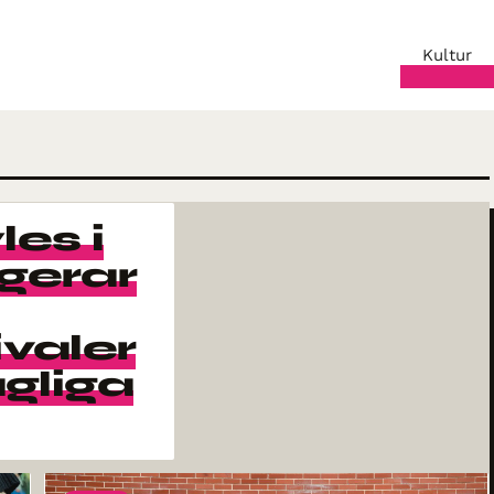
Kultur
es i
gerar
valer
agliga