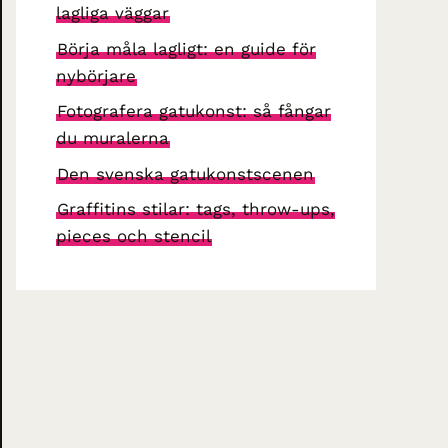
lagliga väggar
Börja måla lagligt: en guide för
nybörjare
Fotografera gatukonst: så fångar
du muralerna
Den svenska gatukonstscenen
Graffitins stilar: tags, throw-ups,
pieces och stencil