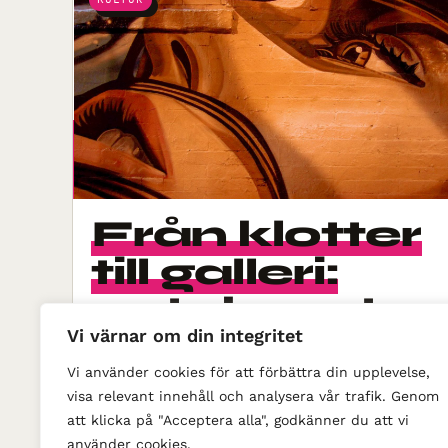
Från klotter
till galleri:
gatukonste
Vi värnar om din integritet
s väg in i
finrummet
Vi använder cookies för att förbättra din upplevelse,
visa relevant innehåll och analysera vår trafik. Genom
att klicka på "Acceptera alla", godkänner du att vi
använder cookies.