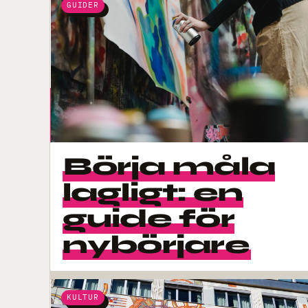
GUIDER
Börja måla
lagligt: en
guide för
nybörjare
KULTUR