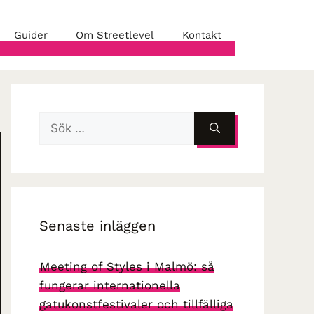
Guider
Om Streetlevel
Kontakt
Sök
efter:
Senaste inläggen
Meeting of Styles i Malmö: så
fungerar internationella
gatukonstfestivaler och tillfälliga