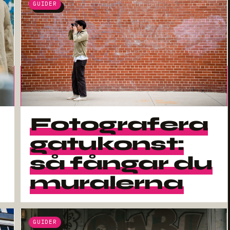
GUIDER
Fotografera
gatukonst:
så fångar du
muralerna
GUIDER