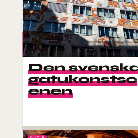
Den svensk
gatukonstsc
enen
KULTUR