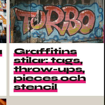
a
Graffitins
stilar: tags,
throw-ups,
pieces och
stencil